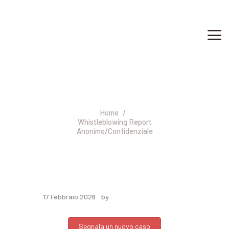
HOME
Whistleblowing Report
SERVIZI
Anonimo/Confidenziale
CONTATTI
AUTORIZZAZIONI
Home
Whistleblowing Report
WHISTLEBLOWING
Anonimo/Confidenziale
17 Febbraio 2026
by
Segnala un nuovo caso