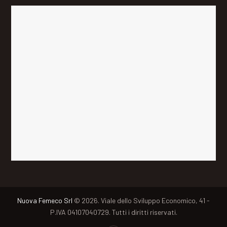
Nuova Femeco Srl
© 2026. Viale dello Sviluppo Economico, 41 -
P.IVA 04107040729. Tutti i diritti riservati.