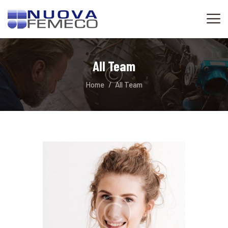
All Team
HOME
SERVIZI
Home
All Team
CONTATTI
AUTORIZZAZIONI
WHISTLEBLOWING